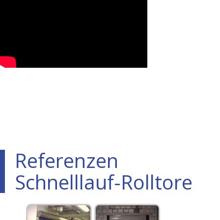
Referenzen
Schnelllauf-Rolltore