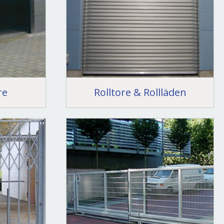
re
Rolltore & Rollläden