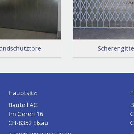
andschutztore
Scherengitte
Hauptsitz:
Fi
Bauteil AG
Ba
Im Geren 16
Ch
CH-8352 Elsau
CH