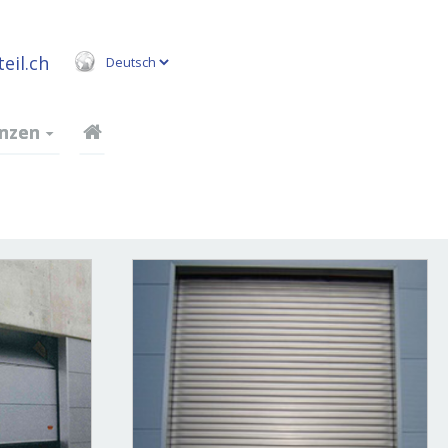
eil.ch
nzen