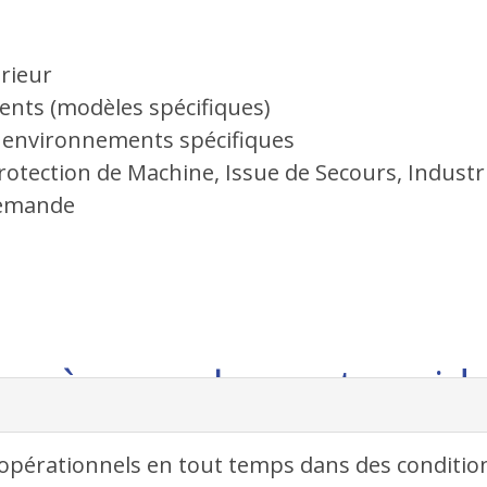
érieur
lents (modèles spécifiques)
environnements spécifiques
rotection de Machine, Issue de Secours, Industri
demande
tes à enroulement rapid
 opérationnels en tout temps dans des conditio